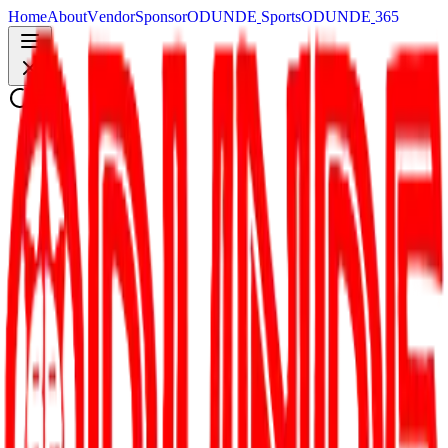
H
o
m
e
A
b
o
u
t
V
e
n
d
o
r
S
p
o
n
s
o
r
O
D
U
N
D
E
S
p
o
r
t
s
O
D
U
N
D
E
3
6
5